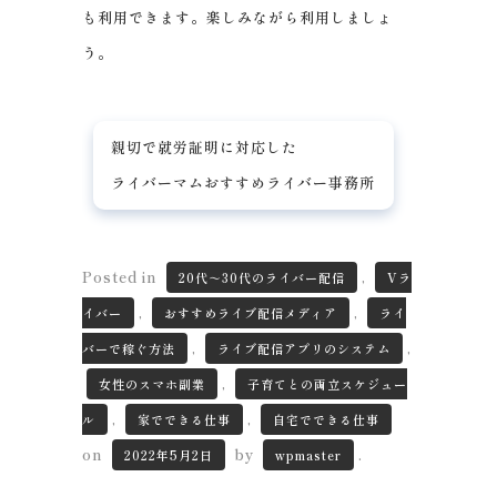
も利用できます。楽しみながら利用しましょ
う。
親切で就労証明に対応した
ライバーマムおすすめライバー事務所
Posted in
,
20代～30代のライバー配信
Vラ
,
,
イバー
おすすめライブ配信メディア
ライ
,
,
バーで稼ぐ方法
ライブ配信アプリのシステム
,
女性のスマホ副業
子育てとの両立スケジュー
,
,
ル
家でできる仕事
自宅でできる仕事
on
by
.
2022年5月2日
wpmaster