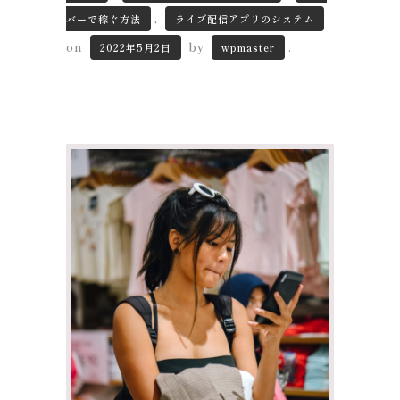
,
バーで稼ぐ方法
ライブ配信アプリのシステム
on
by
.
2022年5月2日
wpmaster