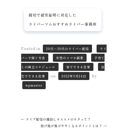
親切で就労証明に対応した
ライバーマムおすすめライバー事務所
Posted in
,
20代～30代のライバー配信
ライ
,
,
バーで稼ぐ方法
女性のスマホ副業
子育て
,
,
との両立スケジュール
家でできる仕事
自
on
by
宅でできる仕事
2022年3月24日
.
wpmaster
←
ライブ配信の雑談にオススメのネタって？
投げ銭が飛びやすくなるポイントとは？
→