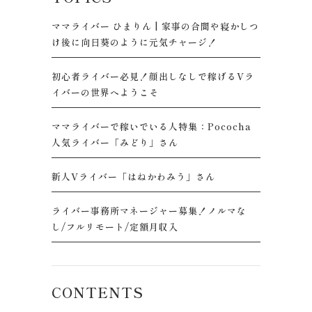
ママライバー ひまりん | 家事の合間や寝かしつ
け後に向日葵のように元気チャージ！
初心者ライバー必見！顔出しなしで稼げるVラ
イバーの世界へようこそ
ママライバーで稼いでいる人特集：Pococha
人気ライバー「みどり」さん
新人Vライバー「はねかわみう」さん
ライバー事務所マネージャー募集！ノルマな
し/フルリモート/定額月収入
CONTENTS