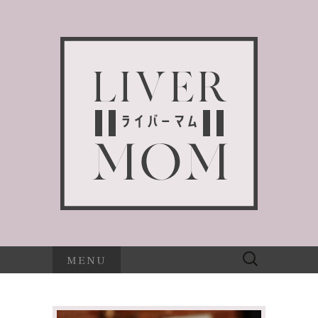
検
MENU
索: