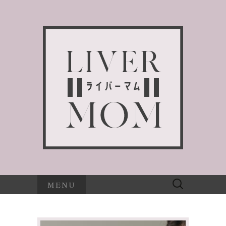
検
MENU
索: