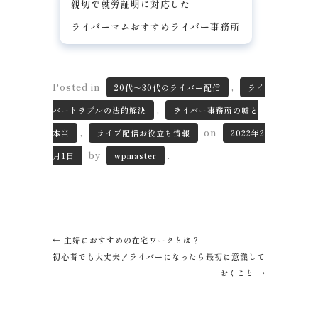
親切で就労証明に対応した
ライバーマムおすすめライバー事務所
Posted in
,
20代～30代のライバー配信
ライ
,
バートラブルの法的解決
ライバー事務所の嘘と
,
on
本当
ライブ配信お役立ち情報
2022年2
by
.
月1日
wpmaster
←
主婦におすすめの在宅ワークとは？
初心者でも大丈夫！ライバーになったら最初に意識して
おくこと
→