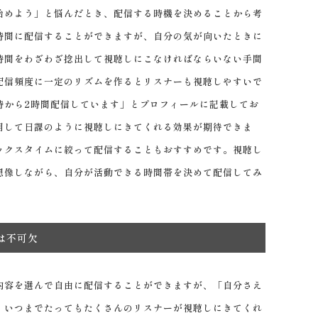
めよう」と悩んだとき、配信する時機を決めることから考
時間に配信することができますが、自分の気が向いたときに
時間をわざわざ捻出して視聴しにこなければならいない手間
配信頻度に一定のリズムを作るとリスナーも視聴しやすいで
時から2時間配信しています」とプロフィールに記載してお
用して日課のように視聴しにきてくれる効果が期待できま
ックスタイムに絞って配信することもおすすめです。視聴し
想像しながら、自分が活動できる時間帯を決めて配信してみ
は不可欠
容を選んで自由に配信することができますが、「自分さえ
、いつまでたってもたくさんのリスナーが視聴しにきてくれ