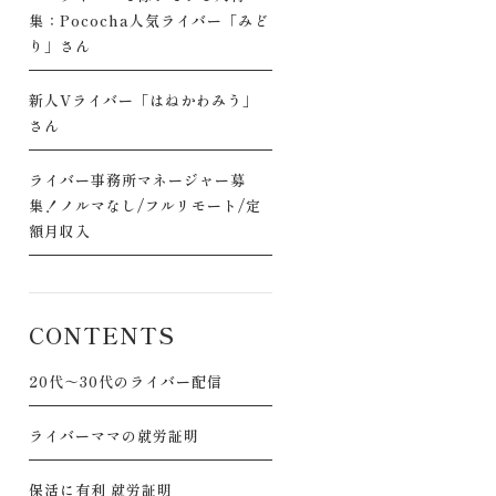
集：Pococha人気ライバー「みど
り」さん
新人Vライバー「はねかわみう」
さん
ライバー事務所マネージャー募
集！ノルマなし/フルリモート/定
額月収入
CONTENTS
20代～30代のライバー配信
ライバーママの就労証明
保活に有利 就労証明