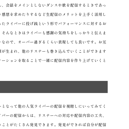
ん、会話をメインとしないダンスや歌を配信するときであっ
り感想を求めたりするなど生配信のメリットを上手く活用し
ったライバーに投げ銭という形でパフォーマンスに対するお
。そんなときはライバーも感謝の気持ちをしっかりと伝えま
ンなので、オーバー過ぎるくらい表現しても良いです。お互
環が生まれ、他のリスナーも巻き込んでいくことができます
ケーションを取ることで一緒に配信内容を作り上げていくと
となって他の人気ライバーの配信を視聴しにいってみてく
イバーの配信からは、リスナーへの対応や配信内容の工夫、
きことがたくさん発見できます。発見ができれば自分が配信