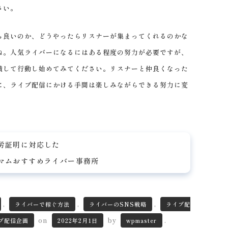
さい。
良いのか、どうやったらリスナーが集まってくれるのかな
ね。人気ライバーになるにはある程度の努力が必要ですが、
識して行動し始めてみてください。リスナーと仲良くなった
に、ライブ配信にかける手間は楽しみながらできる努力に変
労証明に対応した
マムおすすめライバー事務所
,
,
,
ライバーで稼ぐ方法
ライバーのSNS戦略
ライブ配
on
by
.
ブ配信企画
2022年2月1日
wpmaster