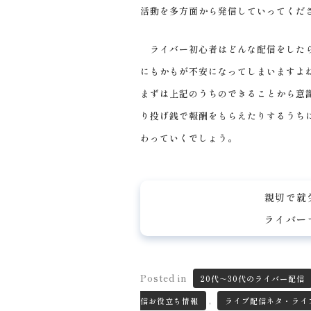
活動を多方面から発信していってくだ
ライバー初心者はどんな配信をしたら
にもかもが不安になってしまいますよ
まずは上記のうちのできることから意
り投げ銭で報酬をもらえたりするうち
わっていくでしょう。
親切で就
ライバー
Posted in
20代～30代のライバー配信
,
信お役立ち情報
ライブ配信ネタ・ライ