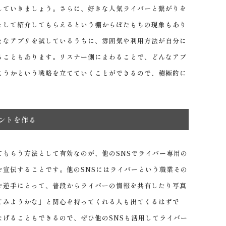
していきましょう。さらに、好きな人気ライバーと繋がりを
として紹介してもらえるという棚からぼたもちの現象もあり
まなアプリを試しているうちに、雰囲気や利用方法が自分に
ることもあります。リスナー側にまわることで、どんなアプ
こうかという戦略を立てていくことができるので、積極的に
ントを作る
てもらう方法として有効なのが、他のSNSでライバー専用の
を宣伝することです。他のSNSにはライバーという職業その
を逆手にとって、普段からライバーの情報を共有したり写真
てみようかな」と関心を持ってくれる人も出てくるはずで
なげることもできるので、ぜひ他のSNSも活用してライバー