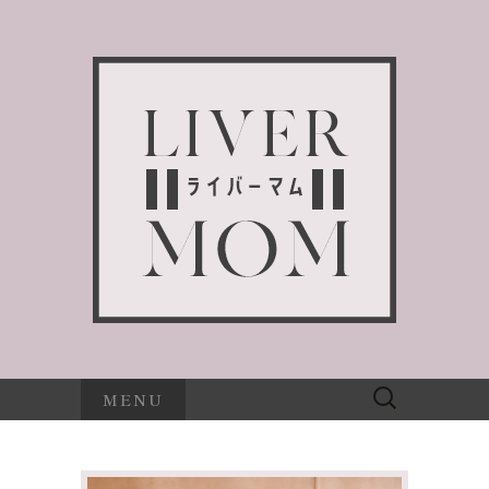
検
MENU
索: