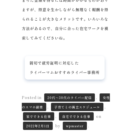
まった金額を得るには時間がかかるものがあり
ますが、得意を生かしながら無理なく報酬を得
られることが大きなメリットです。いろいろな
方法があるので、自分に合った在宅ワークを模
索してみてくださいね。
親切で就労証明に対応した
ライバーマムおすすめライバー事務所
Posted in
,
20代～30代のライバー配信
女性
,
,
のスマホ副業
子育てとの両立スケジュール
,
on
家でできる仕事
自宅でできる仕事
by
.
2022年2月1日
wpmaster