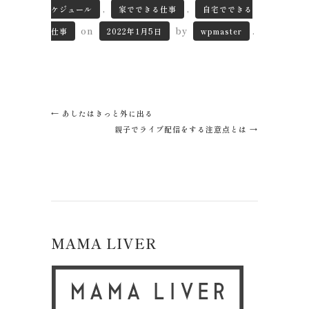
,
,
ケジュール
家でできる仕事
自宅でできる
on
by
.
仕事
2022年1月5日
wpmaster
←
あしたはきっと外に出る
親子でライブ配信をする注意点とは
→
MAMA LIVER