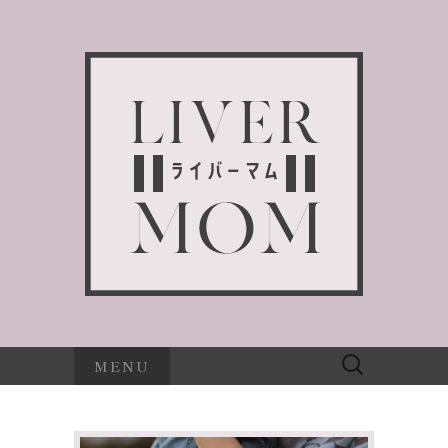
検
MENU
索: