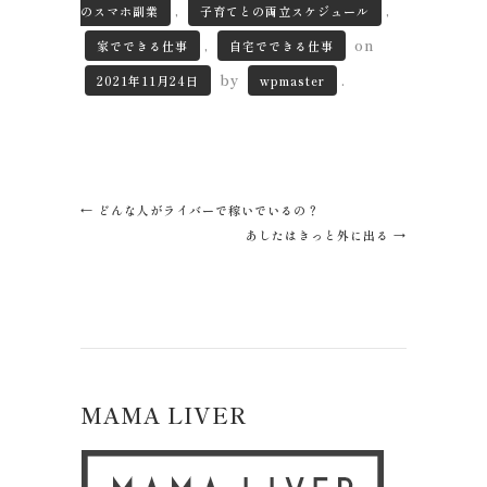
,
,
のスマホ副業
子育てとの両立スケジュール
,
on
家でできる仕事
自宅でできる仕事
by
.
2021年11月24日
wpmaster
←
どんな人がライバーで稼いでいるの？
あしたはきっと外に出る
→
MAMA LIVER