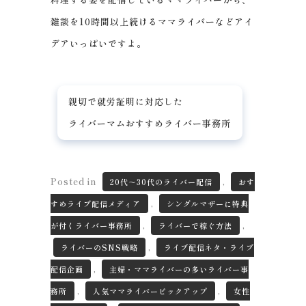
雑談を10時間以上続けるママライバーなどアイ
デアいっぱいですよ。
親切で就労証明に対応した
ライバーマムおすすめライバー事務所
Posted in
,
20代～30代のライバー配信
おす
,
すめライブ配信メディア
シングルマザーに特典
,
,
が付くライバー事務所
ライバーで稼ぐ方法
,
ライバーのSNS戦略
ライブ配信ネタ・ライブ
,
配信企画
主婦・ママライバーの多いライバー事
,
,
務所
人気ママライバーピックアップ
女性