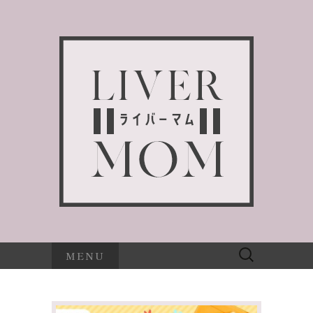
検
MENU
索: