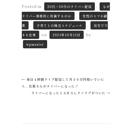
Posted in
,
20代～30代のライバー配信
なぜ
,
ライバー事務所に所属するのか
女性のスマホ副
,
,
業
子育てとの両立スケジュール
自宅でで
on
by
きる仕事
2021年10月13日
.
wpmaster
←
毎日４時間ライブ配信して月３０万円稼いでいた
ら、旦那さんがライバーになった！
ライバーになったらＳＮＳにクソリプがついた
→