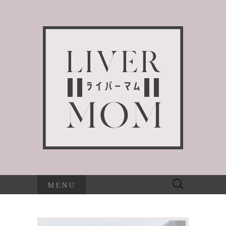
検
MENU
索: