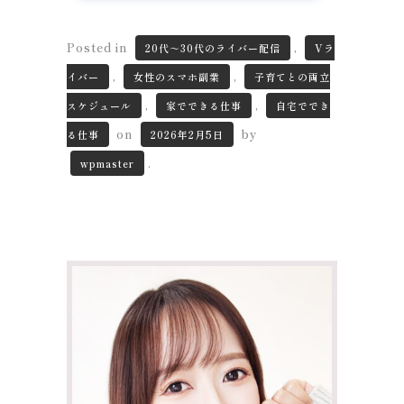
Posted in
,
20代～30代のライバー配信
Vラ
,
,
イバー
女性のスマホ副業
子育てとの両立
,
,
スケジュール
家でできる仕事
自宅ででき
on
by
る仕事
2026年2月5日
.
wpmaster