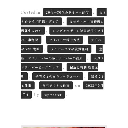
Posted in
,
20代～30代のライバー配信
おす
,
すめライブ配信メディア
なぜライバー事務所に
,
所属するのか
シングルマザーに特典が付くライ
,
,
バー事務所
ライバーで稼ぐ方法
ライバー
,
,
のSNS戦略
ライバーママの就労証明
主
,
婦・ママライバーの多いライバー事務所
人気マ
,
マライバーピックアップ
保活に有利 就労証
,
,
明
子育てとの両立スケジュール
家ででき
,
on
る仕事
自宅でできる仕事
2022年9月
by
.
17日
wpmaster