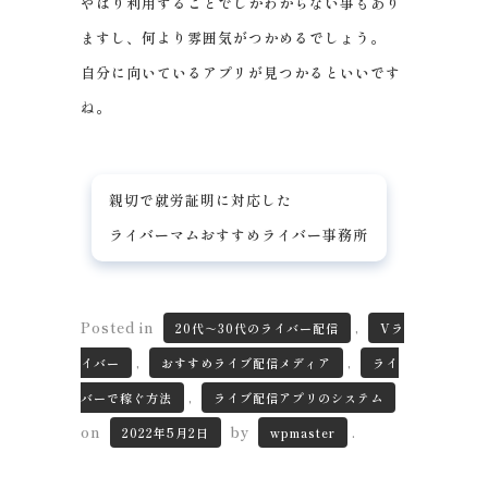
やはり利用することでしかわからない事もあり
ますし、何より雰囲気がつかめるでしょう。
自分に向いているアプリが見つかるといいです
ね。
親切で就労証明に対応した
ライバーマムおすすめライバー事務所
Posted in
,
20代～30代のライバー配信
Vラ
,
,
イバー
おすすめライブ配信メディア
ライ
,
バーで稼ぐ方法
ライブ配信アプリのシステム
on
by
.
2022年5月2日
wpmaster